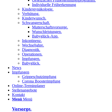
Gesetzliches Früherkennungsprogramm.
Individuelle Früherkennung
Kindergynäkologie.
Verhütung.
Kinderwunsch.
Schwangerschaft.
Mutterschaftsvorsorge.
Wunschleistungen.
Babyglück-App.
Inkontinenz.
Wechseljahre.
Diagnostik.
Operationen.
Impfungen.
Babyglück.
News
Impfungen
Grippeschutzimpfung
Corona Boosterimpfung
Online-Terminplaner
Stellenangebote
Kontakt
Menü
Menü
Vorsorge.